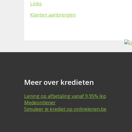
Links
Klanten aanbrengen
Meer over kredieten
Lening op afbetaling vanaf 9,95% jkp
Medeontlener
Simuleer je krediet op onlinelenen.be